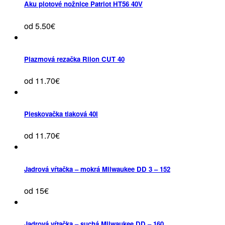
Aku plotové nožnice Patriot HT56 40V
od 5.50€
Plazmová rezačka Rilon CUT 40
od 11.70€
Pieskovačka tlaková 40l
od 11.70€
Jadrová vŕtačka – mokrá Milwaukee DD 3 – 152
od 15€
Jadrová vŕtačka – suchá Milwaukee DD – 160