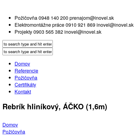
Požičovňa
0948 140 200
prenajom@inovel.sk
Elektromontážne práce
0910 921 869
inovel@inovel.sk
Projekty
0903 565 382
inovel@inovel.sk
Domov
Referencie
Požičovňa
Certifikáty
Kontakt
Rebrík hliníkový, ÁČKO (1,6m)
Domov
Požičovňa