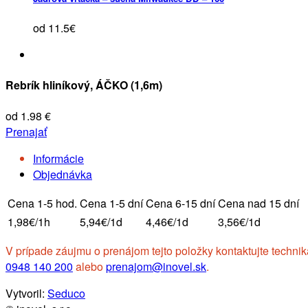
od 11.5€
Rebrík hliníkový, ÁČKO (1,6m)
od 1.98 €
Prenajať
Informácie
Objednávka
Cena 1-5 hod.
Cena 1-5 dní
Cena 6-15 dní
Cena nad 15 dní
1,98€/1h
5,94€/1d
4,46€/1d
3,56€/1d
V prípade záujmu o prenájom tejto položky kontaktujte technik
0948 140 200
alebo
prenajom@inovel.sk
.
Vytvoril:
Seduco