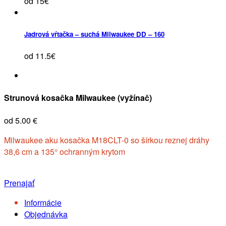
od 15€
Jadrová vŕtačka – suchá Milwaukee DD – 160
od 11.5€
Strunová kosačka Milwaukee (vyžínač)
od 5.00 €
Milwaukee aku kosačka M18CLT-0 so šírkou reznej dráhy
38,6 cm a 135° ochranným krytom
Prenajať
Informácie
Objednávka