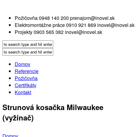
Požičovňa
0948 140 200
prenajom@inovel.sk
Elektromontážne práce
0910 921 869
inovel@inovel.sk
Projekty
0903 565 382
inovel@inovel.sk
Domov
Referencie
Požičovňa
Certifikáty
Kontakt
Strunová kosačka Milwaukee
(vyžínač)
Domov