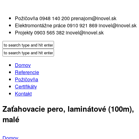
Požičovňa
0948 140 200
prenajom@inovel.sk
Elektromontážne práce
0910 921 869
inovel@inovel.sk
Projekty
0903 565 382
inovel@inovel.sk
Domov
Referencie
Požičovňa
Certifikáty
Kontakt
Zaťahovacie pero, laminátové (100m),
malé
Domov